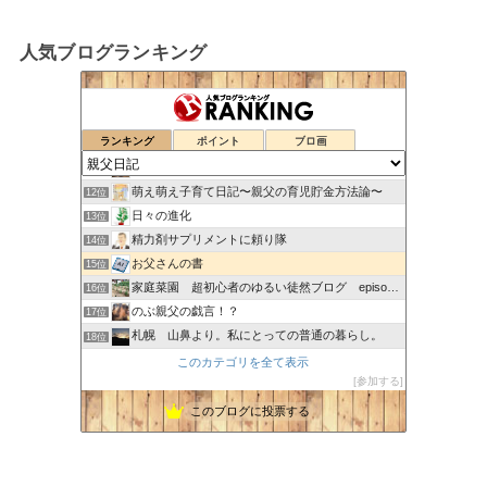
人気ブログランキング
machoのブログ
8位
リュウちゃんの気楽に気ままに一人暮らし
9位
ランキング
ポイント
ブロ画
山の中の中年おやじ
10位
中年おやじの生活を綴るブログ
11位
萌え萌え子育て日記〜親父の育児貯金方法論〜
12位
日々の進化
13位
精力剤サプリメントに頼り隊
14位
お父さんの書
15位
家庭菜園 超初心者のゆるい徒然ブログ episode２
16位
のぶ親父の戯言！？
17位
札幌 山鼻より。私にとっての普通の暮らし。
18位
toto’s Sports Cafe
19位
このカテゴリを全て表示
参加する
坂の上から鶴は翔んでいく
20位
介護士が副業でクラウドワークスやって稼ぐよ
21位
このブログに投票する
日々雑念手帳
22位