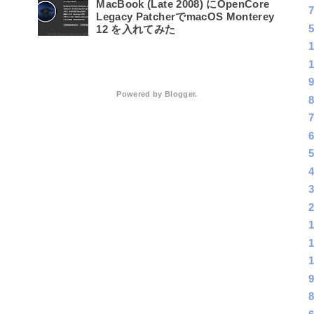
MacBook (Late 2008) にOpenCore
Legacy PatcherでmacOS Monterey
12 を入れてみた
Powered by
Blogger
.