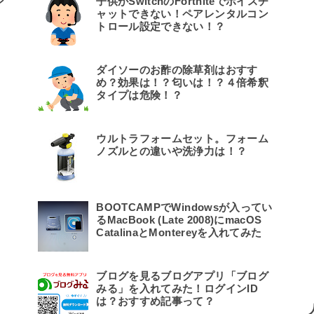
ン
子供がSwitchのFortniteでボイスチ
ャットできない！ペアレンタルコン
トロール設定できない！？
ろ
。
ダイソーのお酢の除草剤はおすす
て
め？効果は！？匂いは！？４倍希釈
み
タイプは危険！？
ウルトラフォームセット。フォーム
ノズルとの違いや洗浄力は！？
BOOTCAMPでWindowsが入ってい
るMacBook (Late 2008)にmacOS
CatalinaとMontereyを入れてみた
ブログを見るブログアプリ「ブログ
みる」を入れてみた！ログインID
は？おすすめ記事って？