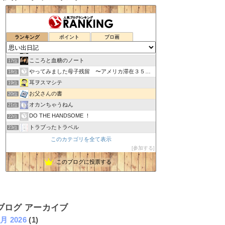
ほどよく薄めが黄金比
13位
私が日本人になった日
14位
ランキング
ポイント
ブロ画
目立たない場所 ある団塊ジュニアの記憶
15位
夜の世界、昼の世界。
16位
こころと血糖のノート
17位
やってみました母子残留 〜アメリカ滞在３５３日の記録〜
18位
耳ヲスマシテ
19位
お父さんの書
20位
オカンちゃうねん
21位
DO THE HANDSOME ！
22位
トラブったトラベル
23位
いめゆんな 半世紀を越えて
24位
このカテゴリを全て表示
参加する
適当ＮＥＷＳ24
25位
ミジャクジ電波帖
26位
このブログに投票する
子どもの発達障害に気付いたママのブログ
27位
ブログ アーカイブ
1月 2026
(1)