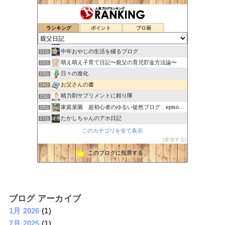
nancyのひとりごと
7位
machoのブログ
8位
ランキング
ポイント
ブロ画
リュウちゃんの気楽に気ままに一人暮らし
9位
山の中の中年おやじ
10位
中年おやじの生活を綴るブログ
11位
萌え萌え子育て日記〜親父の育児貯金方法論〜
12位
日々の進化
13位
お父さんの書
14位
精力剤サプリメントに頼り隊
15位
家庭菜園 超初心者のゆるい徒然ブログ episode２
16位
たかしちゃんのアホ日記
17位
のぶ親父の戯言！？
18位
このカテゴリを全て表示
参加する
toto’s Sports Cafe
19位
坂の上から鶴は翔んでいく
20位
このブログに投票する
札幌 山鼻より。私にとっての普通の暮らし。
21位
ブログ アーカイブ
1月 2026
(1)
7月 2025
(1)