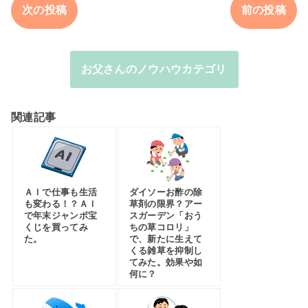
次の投稿
前の投稿
お父さんのノウハウカテゴリ
関連記事
ＡＩで仕事も生活
ダイソーお酢の除
も変わる！？ＡＩ
草剤の限界？アー
で年末ジャンボ宝
スガーデン「おう
くじを買ってみ
ちの草コロリ」
た。
で、新たに生えて
くる雑草を抑制し
てみた。効果や如
何に？