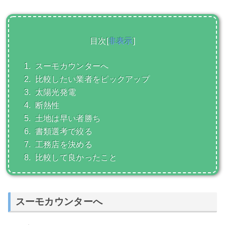
目次
[
非表示
]
1.
スーモカウンターへ
2.
比較したい業者をピックアップ
3.
太陽光発電
4.
断熱性
5.
土地は早い者勝ち
6.
書類選考で絞る
7.
工務店を決める
8.
比較して良かったこと
スーモカウンターへ