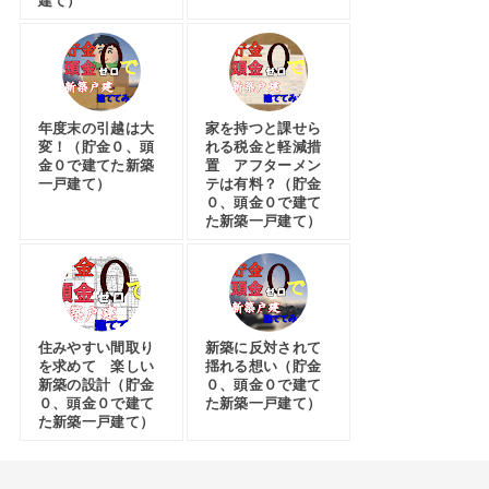
建て）
年度末の引越は大
家を持つと課せら
変！（貯金０、頭
れる税金と軽減措
金０で建てた新築
置 アフターメン
一戸建て）
テは有料？（貯金
０、頭金０で建て
た新築一戸建て）
住みやすい間取り
新築に反対されて
を求めて 楽しい
揺れる想い（貯金
新築の設計（貯金
０、頭金０で建て
０、頭金０で建て
た新築一戸建て）
た新築一戸建て）