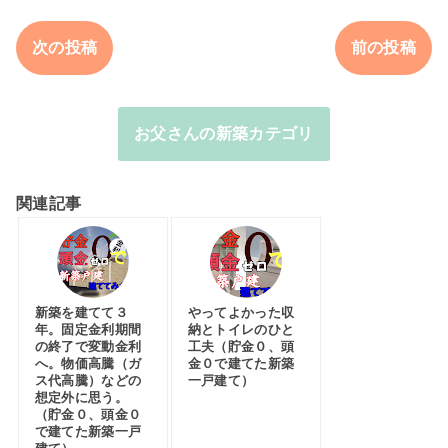
次の投稿
前の投稿
お父さんの新築カテゴリ
関連記事
新築を建てて３
やってよかった収
年。固定金利期間
納とトイレのひと
の終了で変動金利
工夫（貯金０、頭
へ。物価高騰（ガ
金０で建てた新築
ス代高騰）などの
一戸建て）
想定外に思う。
（貯金０、頭金０
で建てた新築一戸