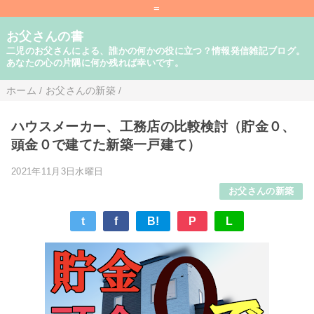
=
お父さんの書
二児のお父さんによる、誰かの何かの役に立つ？情報発信雑記ブログ。
あなたの心の片隅に何か残れば幸いです。
ホーム
/
お父さんの新築
/
ハウスメーカー、工務店の比較検討（貯金０、
頭金０で建てた新築一戸建て）
2021年11月3日水曜日
お父さんの新築
t
f
B!
P
L