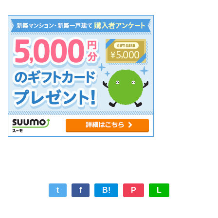
t
f
B!
P
L